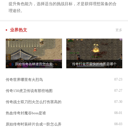
提升角色能力，选择适当的挑战目标，才是获得理想装备的合
理途径。
业界热文
更多
原始传奇丛林迷宫怎么走
传奇打金币最快的地图是哪个
传奇世界哪里有火烈鸟
07-23
传奇150虎卫传说有那些地图
07-27
传奇战士双刀烈火怎么打伤害高的
07-30
热血传奇封魔谷boss是谁
08-01
原始传奇时装碎片合成一阶怎么弄
08-03