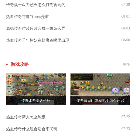
传奇战士双刀烈火怎么打伤害高的
07-30
热血传奇封魔谷boss是谁
08-01
原始传奇时装碎片合成一阶怎么弄
08-03
热血传奇千年树妖在封魔谷哪里出现
08-06
游戏攻略
更多
传奇比奇暗之坐标
传奇白日门隐藏地图怎么开启
热血传奇新人怎么练级
07-22
热血传奇什么组合适合平民玩
07-23