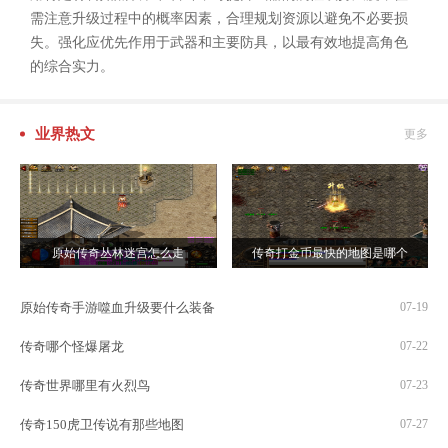
需注意升级过程中的概率因素，合理规划资源以避免不必要损
失。强化应优先作用于武器和主要防具，以最有效地提高角色
的综合实力。
业界热文
更多
原始传奇丛林迷宫怎么走
传奇打金币最快的地图是哪个
原始传奇手游噬血升级要什么装备
07-19
传奇哪个怪爆屠龙
07-22
传奇世界哪里有火烈鸟
07-23
传奇150虎卫传说有那些地图
07-27