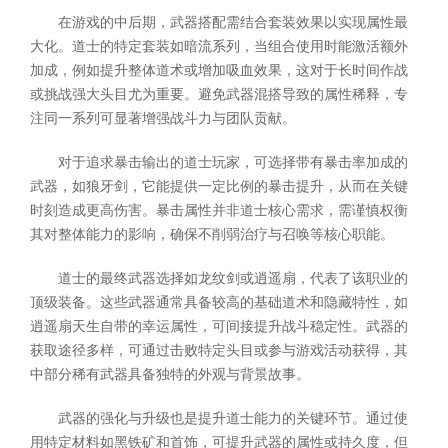
在游戏的中后期，武器搭配需结合套装效果以实现属性最
大化。道士的特定套装如暗流系列，当组合使用时能激活额外
加成，例如提升整体道术或增加吸血效果，这对于长时间作战
或挑战强大头目尤为重要。避免武器混搭导致的属性稀释，专
注同一系列可显著增强战斗力与团队贡献。
对于追求暴击输出的道士玩家，可选择带有暴击率加成的
武器，如狼牙剑，它能提供一定比例的暴击提升，从而在关键
时刻造成更高伤害。暴击属性并非道士核心需求，需谨慎权衡
其对整体能力的影响，确保不削弱治疗与召唤等核心职能。
道士的最终武器选择如龙纹剑或逍遥扇，代表了该职业的
顶级装备。这些武器通常具备较高的基础道术和隐藏特性，如
逍遥扇天生自带的幸运属性，可间接提升战斗稳定性。武器的
获取途径多样，可通过击败特定头目或参与游戏活动获得，其
中部分稀有武器具备独特的外观与背景故事。
武器的强化与升级也是提升道士能力的关键环节。通过使
用特定材料如黑铁矿和首饰，可提升武器的属性或持久度，但