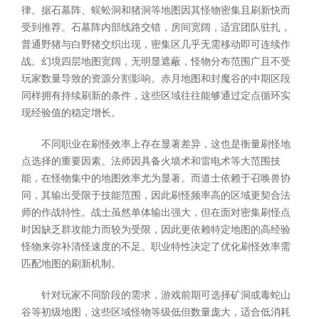
律。据石墓阵、蜈蚣洞和猪洞等地图因其怪物密集且刷新快而
受到推荐。石墓阵内部线路交错，房间宽阔，适宜团队驻扎，
普通野猪与白野猪交织出现，密集区几乎无需移动即可连续作
战。幻境四层地图宽阔，无明显遮蔽，怪物分布范围广且不受
玩家数量导致的资源分割影响。赤月地图和封魔谷的中期区段
同样拥有持续刷新的条件，这些区域往往能够通过定点循环实
现经验值的稳定增长。
不同职业在刷怪效率上存在显著差异，这也是衡量刷怪地
点选择的重要因素。法师因具备火墙术和雷电术等大范围技
能，在怪物集中的地图效率尤为显著。而道士依赖于召唤兽协
同，其输出受限于技能范围，因此刷怪频率高的区域更契合法
师的作战特性。战士虽然单体输出强大，但在面对密集刷怪点
时因缺乏群攻能力而较为受限，因此更依赖特定地图的高经验
怪物来弥补清怪速度的不足。职业特性决定了优化刷怪效率需
匹配地图的刷新机制。
针对玩家不同阶段的需求，游戏前期可选择矿洞或毒蛇山
谷等初级地图，这些区域怪物等级低但数量庞大，适合低消耗