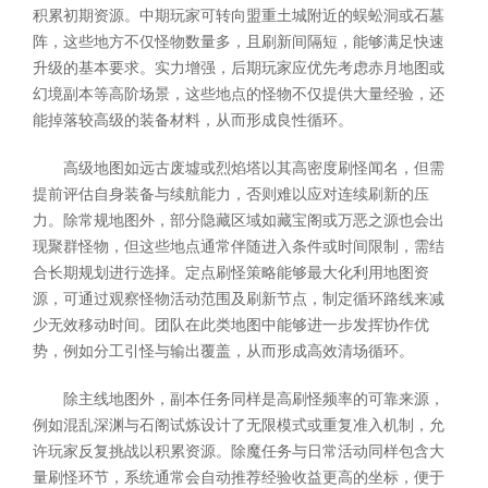
积累初期资源。中期玩家可转向盟重土城附近的蜈蚣洞或石墓
阵，这些地方不仅怪物数量多，且刷新间隔短，能够满足快速
升级的基本要求。实力增强，后期玩家应优先考虑赤月地图或
幻境副本等高阶场景，这些地点的怪物不仅提供大量经验，还
能掉落较高级的装备材料，从而形成良性循环。
高级地图如远古废墟或烈焰塔以其高密度刷怪闻名，但需
提前评估自身装备与续航能力，否则难以应对连续刷新的压
力。除常规地图外，部分隐藏区域如藏宝阁或万恶之源也会出
现聚群怪物，但这些地点通常伴随进入条件或时间限制，需结
合长期规划进行选择。定点刷怪策略能够最大化利用地图资
源，可通过观察怪物活动范围及刷新节点，制定循环路线来减
少无效移动时间。团队在此类地图中能够进一步发挥协作优
势，例如分工引怪与输出覆盖，从而形成高效清场循环。
除主线地图外，副本任务同样是高刷怪频率的可靠来源，
例如混乱深渊与石阁试炼设计了无限模式或重复准入机制，允
许玩家反复挑战以积累资源。除魔任务与日常活动同样包含大
量刷怪环节，系统通常会自动推荐经验收益更高的坐标，便于