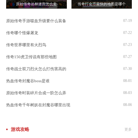
原始传奇丛林迷宫怎么走
传奇打金币最快的地图是哪个
原始传奇手游噬血升级要什么装备
07-19
传奇哪个怪爆屠龙
07-22
传奇世界哪里有火烈鸟
07-23
传奇150虎卫传说有那些地图
07-27
传奇战士双刀烈火怎么打伤害高的
07-30
热血传奇封魔谷boss是谁
08-01
原始传奇时装碎片合成一阶怎么弄
08-03
热血传奇千年树妖在封魔谷哪里出现
08-06
游戏攻略
更多