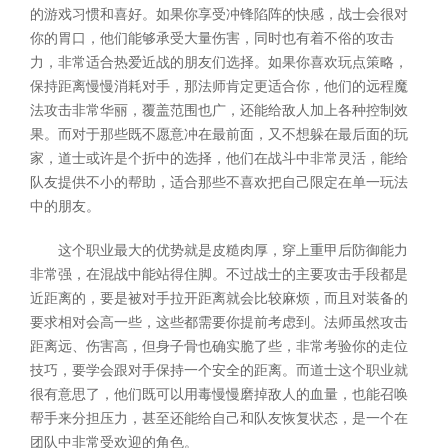
的游戏习惯和喜好。如果你享受冲锋陷阵的快感，战士会很对
你的胃口，他们能够承受大量伤害，同时也有着不俗的攻击
力，非常适合热爱近战的朋友们选择。如果你喜欢玩点策略，
保持距离慢慢消耗对手，那法师肯定更适合你，他们的远程魔
法攻击非常华丽，覆盖范围也广，还能给敌人加上各种控制效
果。而对于那些既不愿意冲在最前面，又不想躲在最后面的玩
家，道士或许是个折中的选择，他们在战斗中非常灵活，能给
队友提供不小的帮助，适合那些不喜欢把自己限定在单一玩法
中的朋友。
这个职业最大的优势就是皮糙肉厚，穿上重甲后防御能力
非常强，在混战中能站得住脚。不过战士的主要攻击手段都是
近距离的，要是被对手拉开距离就会比较麻烦，而且对装备的
要求相对会高一些，这些都需要你提前考虑到。法师虽然攻击
距离远、伤害高，但身子骨也确实脆了些，非常考验你的走位
技巧，要学会跟对手保持一个安全的距离。而道士这个职业就
很有意思了，他们既可以用毒慢慢磨掉敌人的血量，也能召唤
帮手来分担压力，甚至还能给自己和队友恢复状态，是一个在
团队中非常受欢迎的角色。