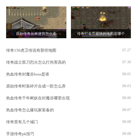
原始传奇丛林迷宫怎么走
传奇打金币最快的地图是哪个
传奇150虎卫传说有那些地图
07-27
传奇战士双刀烈火怎么打伤害高的
07-30
热血传奇封魔谷boss是谁
08-01
原始传奇时装碎片合成一阶怎么弄
08-03
热血传奇千年树妖在封魔谷哪里出现
08-06
热血传奇怎么爆玩家装备的
08-07
传奇里有几个城门
08-08
手游传奇pk技巧
08-08