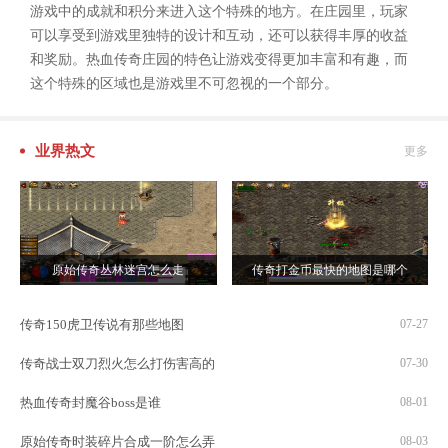
游戏中的成就和积分来进入这个特殊的地方。在庄园里，玩家
可以享受到游戏里独特的设计和互动，还可以获得丰厚的收益
和奖励。热血传奇庄园的特色让游戏变得更加丰富和有趣，而
这个特殊的区域也是游戏里不可忽视的一个部分。
业界热文
更多
原始传奇丛林迷宫怎么走
传奇打金币最快的地图是哪个
传奇150虎卫传说有那些地图
07-27
传奇战士双刀烈火怎么打伤害高的
07-30
热血传奇封魔谷boss是谁
08-01
原始传奇时装碎片合成一阶怎么弄
08-03