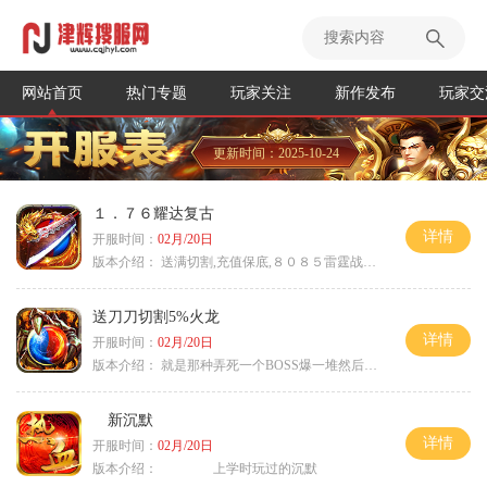
网站首页
热门专题
玩家关注
新作发布
玩家交
更新时间：2025-10-24
１．７６耀达复古
详情
开服时间：
02月/20日
版本介绍：
送满切割,充值保底,８０８５雷霆战神微变
送刀刀切割5%火龙
详情
开服时间：
02月/20日
版本介绍：
就是那种弄死一个BOSS爆一堆然后就起飞
新沉默
详情
开服时间：
02月/20日
版本介绍：
上学时玩过的沉默