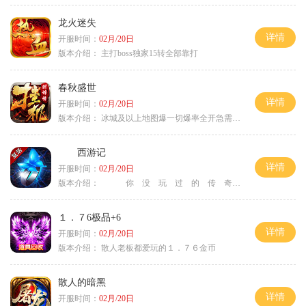
龙火迷失
详情
开服时间：
02月/20日
版本介绍：
主打boss独家15转全部靠打
春秋盛世
详情
开服时间：
02月/20日
版本介绍：
冰城及以上地图爆一切爆率全开急需材料
西游记
详情
开服时间：
02月/20日
版本介绍：
你 没 玩 过 的 传 奇
１．７6极品+6
详情
开服时间：
02月/20日
版本介绍：
散人老板都爱玩的１．７６金币
散人的暗黑
详情
开服时间：
02月/20日