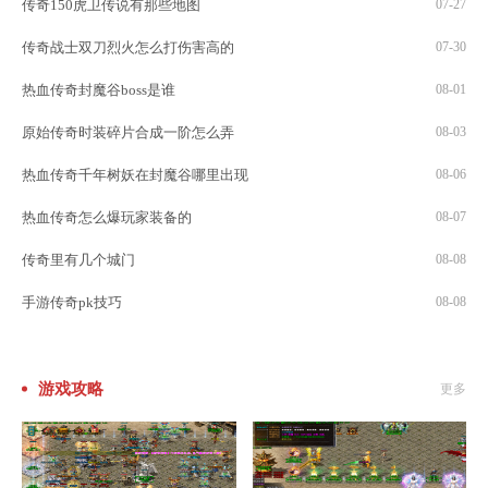
传奇150虎卫传说有那些地图
07-27
传奇战士双刀烈火怎么打伤害高的
07-30
热血传奇封魔谷boss是谁
08-01
原始传奇时装碎片合成一阶怎么弄
08-03
热血传奇千年树妖在封魔谷哪里出现
08-06
热血传奇怎么爆玩家装备的
08-07
传奇里有几个城门
08-08
手游传奇pk技巧
08-08
游戏攻略
更多