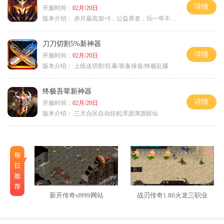
详情
开服时间：
02月/20日
版本介绍：
赤月最高加+6，公益养老，玩一年不腻，屠龙
刀刀切割5%新神器
详情
开服时间：
02月/20日
版本介绍：
上线送切割/狂暴/装备保值/终极乱爆
终极吾辈新神器
详情
开服时间：
02月/20日
版本介绍：
三天合区自动挂机浑源渾源斩仙
新开传奇sf999网站
战刃传奇1.80火龙三职业