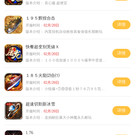
版本介绍：
良心服.超便宜
１９５辉煌合击
详情
开服时间：
02月/20日
版本介绍：
内置挂机自动捡收装备保值长期耐玩
快餐超变别茺値Ｘ
详情
开服时间：
02月/20日
版本介绍：
１００倍加速１０００％爆率中变迷失单职
１８５火龍⑵合⑴
详情
开服时间：
02月/20日
版本介绍：
小怪爆+⑦⑧⑨套１秒７６刀９５范围捡
超速切割新冰雪
详情
开服时间：
02月/20日
版本介绍：
送捐献狂暴大小神魔永久耐玩
1.76