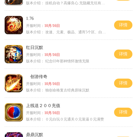
版本介绍：
挂机自动？高爆良心.无隐藏无坑有时间就是
1.76
详情
开服时间：
10月/16日
版本介绍：
攻速、元素、极品、通宵5个区、白天10个区
红日沉默
详情
开服时间：
10月/16日
版本介绍：
纪念03年那种情怀激情无限
创游传奇
详情
开服时间：
10月/16日
版本介绍：
独创命格复古经典原味沉默
上线送２００充值
详情
开服时间：
10月/16日
版本介绍：
０元白玩０元通关０元装逼０元满赞
鼎鼎沉默