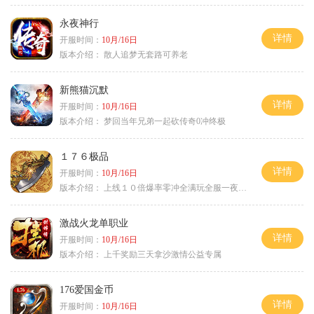
永夜神行
详情
开服时间：
10月/16日
版本介绍：
散人追梦无套路可养老
新熊猫沉默
详情
开服时间：
10月/16日
版本介绍：
梦回当年兄弟一起砍传奇0冲终极
１７６极品
详情
开服时间：
10月/16日
版本介绍：
上线１０倍爆率零冲全满玩全服一夜终极
激战火龙单职业
详情
开服时间：
10月/16日
版本介绍：
上千奖励三天拿沙激情公益专属
176爱国金币
详情
开服时间：
10月/16日