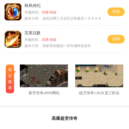
秋风传纪
详情
开服时间：
10月/16日
版本介绍：
超低消费三天合区沙奖最高１８８８８
完美沉默
详情
开服时间：
10月/16日
版本介绍：
独家原创挑战一切专属神器迷失
新开传奇sf999网站
战刃传奇1.80火龙三职业
高爆超变传奇