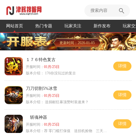
网站首页
热门专题
玩家关注
新作发布
玩家交
更新时间：2026-01-05
１７６特色复古
详情
开服时间：
01月/25日
版本介绍：
176你没玩过的复古
刀刀切割5%冰雪
详情
开服时间：
01月/25日
版本介绍：
送捐献狂暴顶赞时装速来？
斩魂神器
详情
开服时间：
01月/25日
版本介绍：
荐 零门槛打保值 送挂机捡物 三天合区