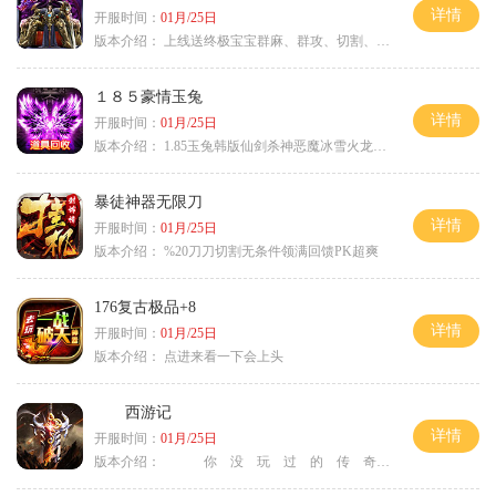
详情
开服时间：
01月/25日
版本介绍：
上线送终极宝宝群麻、群攻、切割、吸血
１８５豪情玉兔
详情
开服时间：
01月/25日
版本介绍：
1.85玉兔韩版仙剑杀神恶魔冰雪火龙神器专属
暴徒神器无限刀
详情
开服时间：
01月/25日
版本介绍：
%20刀刀切割无条件领满回馈PK超爽
176复古极品+8
详情
开服时间：
01月/25日
版本介绍：
点进来看一下会上头
西游记
详情
开服时间：
01月/25日
版本介绍：
你 没 玩 过 的 传 奇