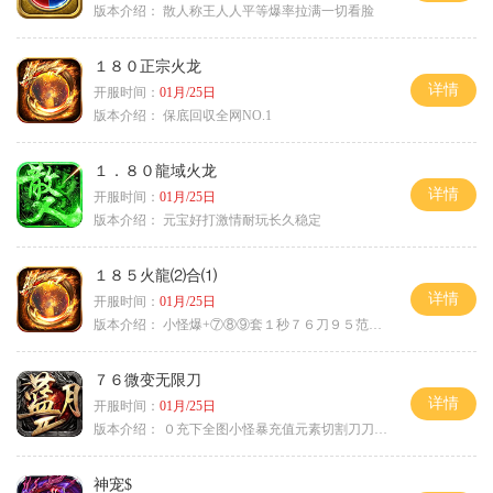
版本介绍：
散人称王人人平等爆率拉满一切看脸
１８０正宗火龙
详情
开服时间：
01月/25日
版本介绍：
保底回収全网NO.1
１．８０龍域火龙
详情
开服时间：
01月/25日
版本介绍：
元宝好打激情耐玩长久稳定
１８５火龍⑵合⑴
详情
开服时间：
01月/25日
版本介绍：
小怪爆+⑦⑧⑨套１秒７６刀９５范围捡
７６微变无限刀
详情
开服时间：
01月/25日
版本介绍：
０充下全图小怪暴充值元素切割刀刀极品
神宠$