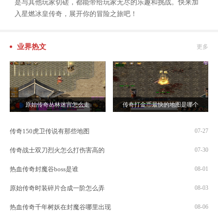
是与其他玩家切磋，都能带给玩家无尽的乐趣和挑战。快来加
入星燃冰皇传奇，展开你的冒险之旅吧！
业界热文
更多
原始传奇丛林迷宫怎么走
传奇打金币最快的地图是哪个
传奇150虎卫传说有那些地图
07-27
传奇战士双刀烈火怎么打伤害高的
07-30
热血传奇封魔谷boss是谁
08-01
原始传奇时装碎片合成一阶怎么弄
08-03
热血传奇千年树妖在封魔谷哪里出现
08-06