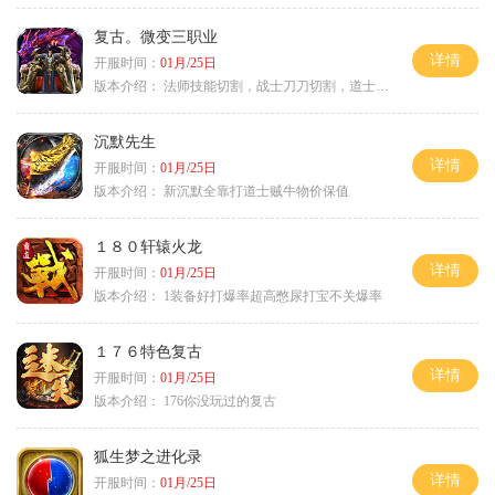
复古。微变三职业
详情
开服时间：
01月/25日
版本介绍：
法师技能切割，战士刀刀切割，道士宠物秒怪
沉默先生
详情
开服时间：
01月/25日
版本介绍：
新沉默全靠打道士贼牛物价保值
１８０轩辕火龙
详情
开服时间：
01月/25日
版本介绍：
1装备好打爆率超高憋尿打宝不关爆率
１７６特色复古
详情
开服时间：
01月/25日
版本介绍：
176你没玩过的复古
狐生梦之进化录
详情
开服时间：
01月/25日