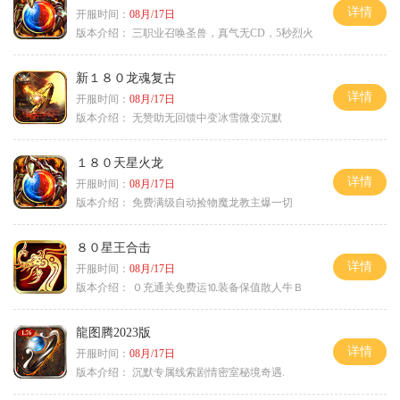
详情
开服时间：
08月/17日
版本介绍：
三职业召唤圣兽，真气无CD，5秒烈火
新１８０龙魂复古
详情
开服时间：
08月/17日
版本介绍：
无赞助无回馈中变冰雪微变沉默
１８０天星火龙
详情
开服时间：
08月/17日
版本介绍：
免费满级自动捡物魔龙教主爆一切
８０星王合击
详情
开服时间：
08月/17日
版本介绍：
０充通关免费运⒑装备保值散人牛Ｂ
龍图腾2023版
详情
开服时间：
08月/17日
版本介绍：
沉默专属线索剧情密室秘境奇遇.