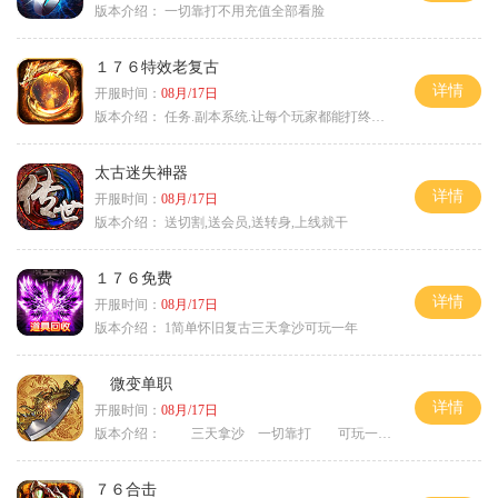
版本介绍：
一切靠打不用充值全部看脸
１７６特效老复古
详情
开服时间：
08月/17日
版本介绍：
任务.副本系统.让每个玩家都能打终极BOSS
太古迷失神器
详情
开服时间：
08月/17日
版本介绍：
送切割,送会员,送转身,上线就干
１７６免费
详情
开服时间：
08月/17日
版本介绍：
1简单怀旧复古三天拿沙可玩一年
微变单职
详情
开服时间：
08月/17日
版本介绍：
三天拿沙 一切靠打 可玩一年
７６合击