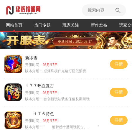
网站首页
热门专题
玩家关注
新作发布
玩家交
更新时间：2025-08-17
新冰雪
详情
开服时间：
08月/17日
版本介绍：
必爆终极件光速打怪低消费
１７７热血复古
详情
开服时间：
08月/17日
版本介绍：
独创新玩法装备保值长期耐玩
１７６特色
详情
开服时间：
08月/17日
版本介绍：
‘ 追梦感十足耐玩复古、、 ’