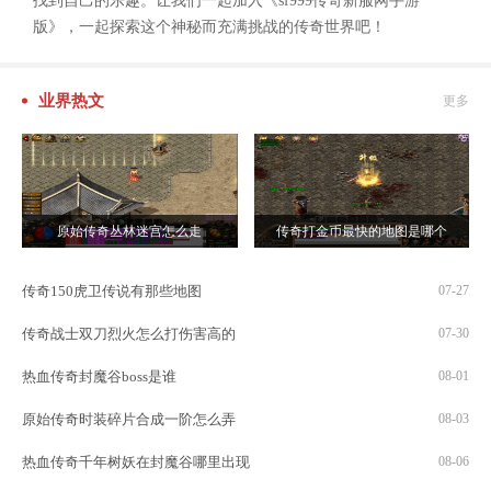
找到自己的乐趣。让我们一起加入《sf999传奇新服网手游
版》，一起探索这个神秘而充满挑战的传奇世界吧！
业界热文
更多
原始传奇丛林迷宫怎么走
传奇打金币最快的地图是哪个
传奇150虎卫传说有那些地图
07-27
传奇战士双刀烈火怎么打伤害高的
07-30
热血传奇封魔谷boss是谁
08-01
原始传奇时装碎片合成一阶怎么弄
08-03
热血传奇千年树妖在封魔谷哪里出现
08-06