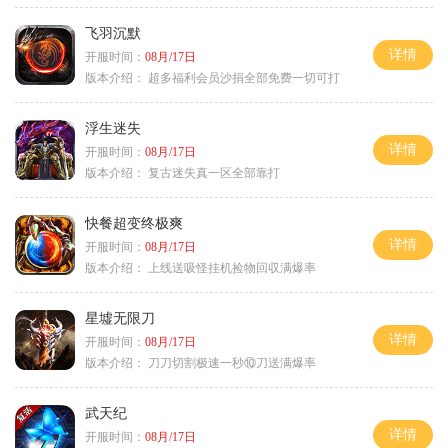
飞羽沉默
详情
开服时间：
08月/17日
版本介绍：
超多福利会员沙捐全部免费一切可打
浮生迷失
详情
开服时间：
08月/17日
版本介绍：
复古迷失真一区全部靠打
快餐超变终极爽
详情
开服时间：
08月/17日
版本介绍：
上线送吸怪挂机捡物回収满爆率
星墟无限刀
详情
开服时间：
08月/17日
版本介绍：
刀刀切割极速一秒⑩刀送满爆率
武天纪
详情
开服时间：
08月/17日