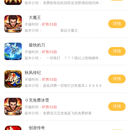
版本介绍：
免费捡取挂机回収送顶赞满回馈武神之力
大魔王
详情
开服时间：
07月/11日
版本介绍：
新品大魔王
最快的刀
详情
开服时间：
07月/11日
版本介绍：
一切靠打 ７７７级以上怪物爆终极
秋风传纪
详情
开服时间：
07月/11日
版本介绍：
超低消费一切靠打沙奖最高１８８８８
０充免费冰雪
详情
开服时间：
07月/11日
版本介绍：
免费送元宝攻速超飞机免费群毒
创游传奇