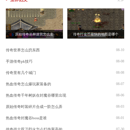
原始传奇丛林迷宫怎么走
传奇打金币最快的地图是哪个
传奇世界怎么扔东西
08-10
手游传奇pk技巧
08-08
传奇里有几个城门
08-08
热血传奇怎么爆玩家装备的
08-07
热血传奇千年树妖在封魔谷哪里出现
08-06
原始传奇时装碎片合成一阶怎么弄
08-03
热血传奇封魔谷boss是谁
08-01
传奇战士双刀烈火怎么打伤害高的
07-30