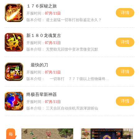
１７６探秘之旅
详情
开服时间：
07月/11日
版本介绍：
道士超猛一切靠打拾取鉴定永久？
新１８０龙魂复古
详情
开服时间：
07月/11日
版本介绍：
无赞助无回馈中变冰雪微变沉默
最快的刀
详情
开服时间：
07月/11日
版本介绍：
一切靠打 ７７７级以上怪物爆终极
终极吾辈新神器
详情
开服时间：
07月/11日
版本介绍：
三天合区自动挂机浑源渾源斩仙