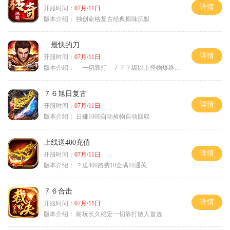
详情
开服时间：
07月/11日
版本介绍：
独创命格复古经典原味沉默
最快的刀
详情
开服时间：
07月/11日
版本介绍：
一切靠打 ７７７级以上怪物爆终极
７６旭日复古
详情
开服时间：
07月/11日
版本介绍：
日赚1000自动捡物自动回収
上线送400充值
详情
开服时间：
07月/11日
版本介绍：
？送400路费10全满10通关
７６合击
详情
开服时间：
07月/11日
版本介绍：
耐玩长久稳定一切靠打散人首选