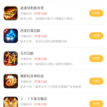
超速切割新冰雪
详情
开服时间：
07月/11日
版本介绍：
送捐献狂暴大小神魔永久耐玩
恐龙扛狼沉默
详情
开服时间：
07月/11日
版本介绍：
你没玩过的沉默嘟嘟武易
无尽沉默
详情
开服时间：
07月/11日
版本介绍：
独创新玩法散人追梦长期耐玩
魅影狂杀单职业
详情
开服时间：
07月/11日
版本介绍：
爆率全开刀刀切割无限鞭尸自动捡物
１．７６复古极品
详情
开服时间：
07月/11日