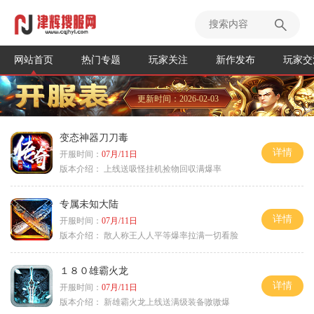
网站首页
热门专题
玩家关注
新作发布
玩家交
更新时间：2026-02-03
变态神器刀刀毒
详情
开服时间：
07月/11日
版本介绍：
上线送吸怪挂机捡物回収满爆率
专属未知大陆
详情
开服时间：
07月/11日
版本介绍：
散人称王人人平等爆率拉满一切看脸
１８０雄霸火龙
详情
开服时间：
07月/11日
版本介绍：
新雄霸火龙上线送满级装备嗷嗷爆