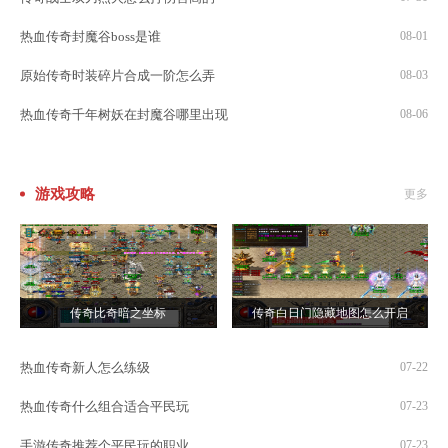
热血传奇封魔谷boss是谁
08-01
原始传奇时装碎片合成一阶怎么弄
08-03
热血传奇千年树妖在封魔谷哪里出现
08-06
游戏攻略
更多
传奇比奇暗之坐标
传奇白日门隐藏地图怎么开启
热血传奇新人怎么练级
07-22
热血传奇什么组合适合平民玩
07-23
手游传奇推荐个平民玩的职业
07-23