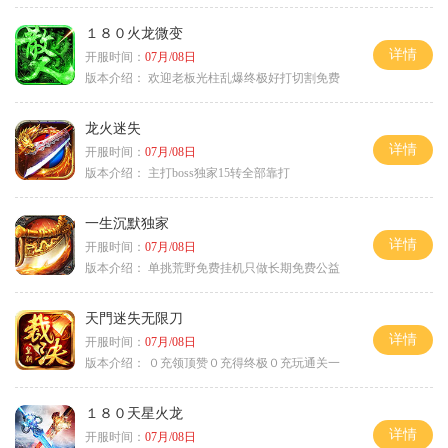
１８０火龙微变
详情
开服时间：
07月/08日
版本介绍：
欢迎老板光柱乱爆终极好打切割免费
龙火迷失
详情
开服时间：
07月/08日
版本介绍：
主打boss独家15转全部靠打
一生沉默独家
详情
开服时间：
07月/08日
版本介绍：
单挑荒野免费挂机只做长期免费公益
天門迷失无限刀
详情
开服时间：
07月/08日
版本介绍：
０充领顶赞０充得终极０充玩通关一
１８０天星火龙
详情
开服时间：
07月/08日