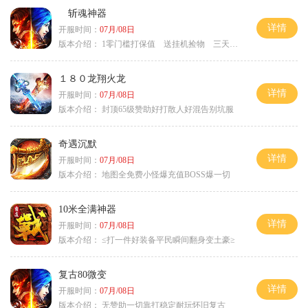
斩魂神器
详情
开服时间：
07月/08日
版本介绍：
1零门槛打保值 送挂机捡物 三天合区
１８０龙翔火龙
详情
开服时间：
07月/08日
版本介绍：
封顶65级赞助好打散人好混告别坑服
奇遇沉默
详情
开服时间：
07月/08日
版本介绍：
地图全免费小怪爆充值BOSS爆一切
10米全满神器
详情
开服时间：
07月/08日
版本介绍：
≤打一件好装备平民瞬间翻身变土豪≥
复古80微变
详情
开服时间：
07月/08日
版本介绍：
无赞助一切靠打稳定耐玩怀旧复古