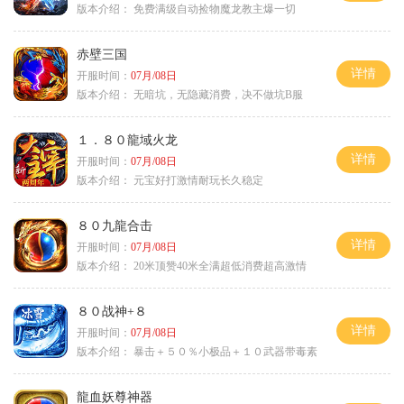
版本介绍：
免费满级自动捡物魔龙教主爆一切
赤壁三国
详情
开服时间：
07月/08日
版本介绍：
无暗坑，无隐藏消费，决不做坑B服
１．８０龍域火龙
详情
开服时间：
07月/08日
版本介绍：
元宝好打激情耐玩长久稳定
８０九龍合击
详情
开服时间：
07月/08日
版本介绍：
20米顶赞40米全满超低消费超高激情
８０战神+８
详情
开服时间：
07月/08日
版本介绍：
暴击＋５０％小极品＋１０武器带毒素
龍血妖尊神器