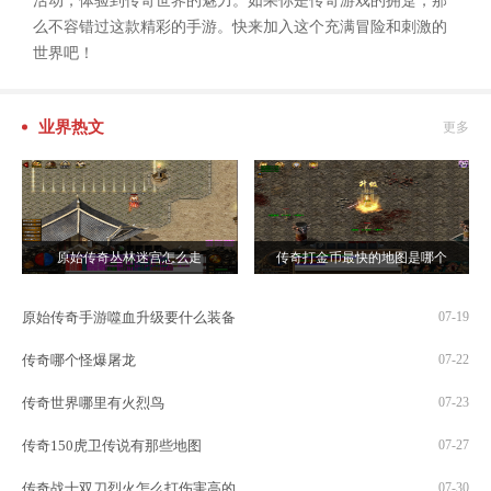
活动，体验到传奇世界的魅力。如果你是传奇游戏的拥趸，那
么不容错过这款精彩的手游。快来加入这个充满冒险和刺激的
世界吧！
业界热文
更多
原始传奇丛林迷宫怎么走
传奇打金币最快的地图是哪个
原始传奇手游噬血升级要什么装备
07-19
传奇哪个怪爆屠龙
07-22
传奇世界哪里有火烈鸟
07-23
传奇150虎卫传说有那些地图
07-27
传奇战士双刀烈火怎么打伤害高的
07-30