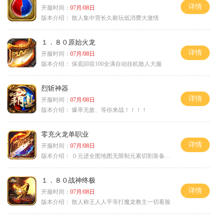
详情
开服时间：
07月/08日
版本介绍：
散人集中营长久耐玩低消费大激情
１．８０原始火龙
详情
开服时间：
07月/08日
版本介绍：
保底回収100全满自动挂机散人大服
烈斩神器
详情
开服时间：
07月/08日
版本介绍：
爆率无敌、等你来战！！！！
零充火龙单职业
详情
开服时间：
07月/08日
版本介绍：
０元进全图地图无限制元素切割装备鉴定
１．８０战神终极
详情
开服时间：
07月/08日
版本介绍：
散人称王人人平等打魔龙教主一切看脸