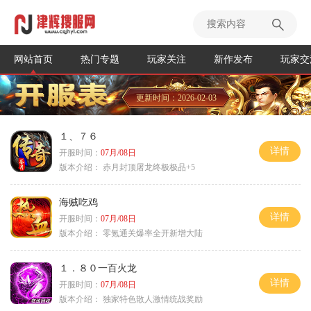
网站首页
热门专题
玩家关注
新作发布
玩家交
更新时间：2026-02-03
１、７６
详情
开服时间：
07月/08日
版本介绍：
赤月封顶屠龙终极极品+5
海贼吃鸡
详情
开服时间：
07月/08日
版本介绍：
零氪通关爆率全开新增大陆
１．８０一百火龙
详情
开服时间：
07月/08日
版本介绍：
独家特色散人激情统战奖励