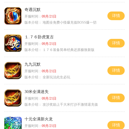
奇遇沉默
详情
开服时间：
09月/21日
版本介绍：
地图全免费小怪爆充值BOSS爆一切
１.７６卧虎复古
详情
开服时间：
09月/21日
版本介绍：
１７６装备简单经典还原极致新版
九九沉默
详情
开服时间：
09月/21日
版本介绍：
全新玩法此生必玩
30米全满迷失
详情
开服时间：
09月/21日
版本介绍：
攻沙奖励上千大米打沙不激情退充值
十元全满新火龙
详情
开服时间：
09月/21日