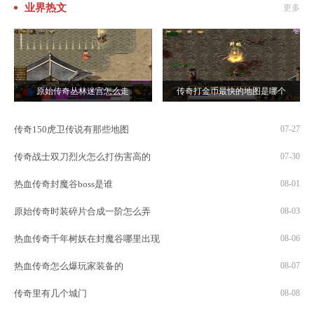
业界热文
更多
原始传奇丛林迷宫怎么走
传奇打金币最快的地图是哪个
传奇150虎卫传说有那些地图
07-27
传奇战士双刀烈火怎么打伤害高的
07-30
热血传奇封魔谷boss是谁
08-01
原始传奇时装碎片合成一阶怎么弄
08-03
热血传奇千年树妖在封魔谷哪里出现
08-06
热血传奇怎么爆玩家装备的
08-07
传奇里有几个城门
08-08