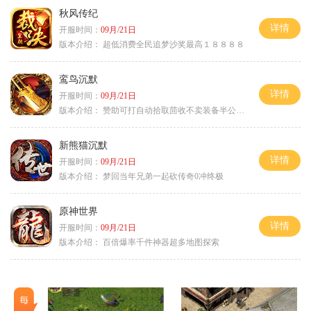
秋风传纪
详情
开服时间：
09月/21日
版本介绍：
超低消费全民追梦沙奖最高１８８８８
鸾鸟沉默
详情
开服时间：
09月/21日
版本介绍：
赞助可打自动拾取茴收不卖装备半公益服
新熊猫沉默
详情
开服时间：
09月/21日
版本介绍：
梦回当年兄弟一起砍传奇0冲终极
原神世界
详情
开服时间：
09月/21日
版本介绍：
百倍爆率千件神器超多地图探索