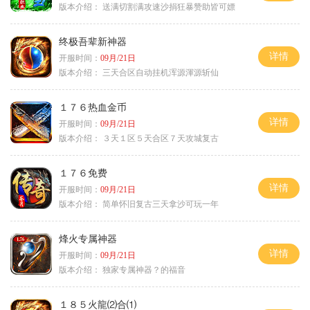
版本介绍：
送满切割满攻速沙捐狂暴赞助皆可嫖
终极吾辈新神器
详情
开服时间：
09月/21日
版本介绍：
三天合区自动挂机浑源渾源斩仙
１７６热血金币
详情
开服时间：
09月/21日
版本介绍：
３天１区５天合区７天攻城复古
１７６免费
详情
开服时间：
09月/21日
版本介绍：
简单怀旧复古三天拿沙可玩一年
烽火专属神器
详情
开服时间：
09月/21日
版本介绍：
独家专属神器？的福音
１８５火龍⑵合⑴