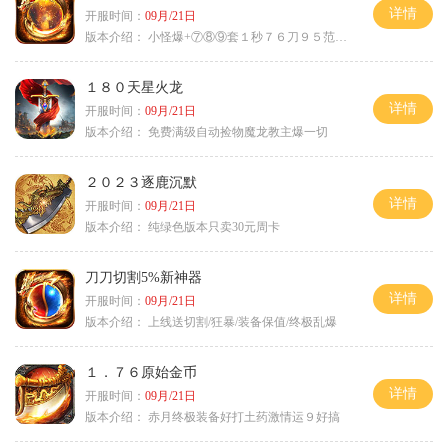
详情
开服时间：
09月/21日
版本介绍：
小怪爆+⑦⑧⑨套１秒７６刀９５范围捡
１８０天星火龙
详情
开服时间：
09月/21日
版本介绍：
免费满级自动捡物魔龙教主爆一切
２０２３逐鹿沉默
详情
开服时间：
09月/21日
版本介绍：
纯绿色版本只卖30元周卡
刀刀切割5%新神器
详情
开服时间：
09月/21日
版本介绍：
上线送切割/狂暴/装备保值/终极乱爆
１．７６原始金币
详情
开服时间：
09月/21日
版本介绍：
赤月终极装备好打土药激情运９好搞