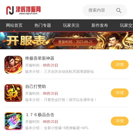
网站首页
热门专题
玩家关注
新作发布
玩家交
更新时间：2025-09-21
终极吾辈新神器
详情
开服时间：
09月/21日
版本介绍：
三天合区自动挂机浑源渾源斩仙
自己打赞助
详情
开服时间：
09月/21日
版本介绍：
只要您会打怪！就可以全满毕业！
１７６极品合击
详情
开服时间：
09月/21日
版本介绍：
全新小怪爆+8死神躲避+60%