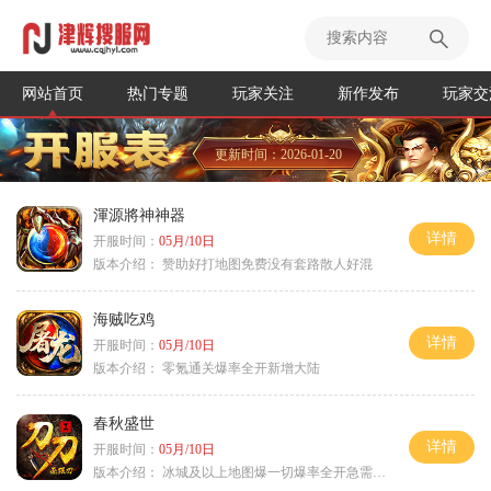
网站首页
热门专题
玩家关注
新作发布
玩家交
更新时间：2026-01-20
渾源將神神器
详情
开服时间：
05月/10日
版本介绍：
赞助好打地图免费没有套路散人好混
海贼吃鸡
详情
开服时间：
05月/10日
版本介绍：
零氪通关爆率全开新增大陆
春秋盛世
详情
开服时间：
05月/10日
版本介绍：
冰城及以上地图爆一切爆率全开急需材料