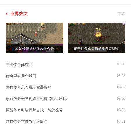
业界热文
更多
原始传奇丛林迷宫怎么走
传奇打金币最快的地图是哪个
手游传奇pk技巧
08-08
传奇里有几个城门
08-08
热血传奇怎么爆玩家装备的
08-07
热血传奇千年树妖在封魔谷哪里出现
08-06
原始传奇时装碎片合成一阶怎么弄
08-03
热血传奇封魔谷boss是谁
08-01