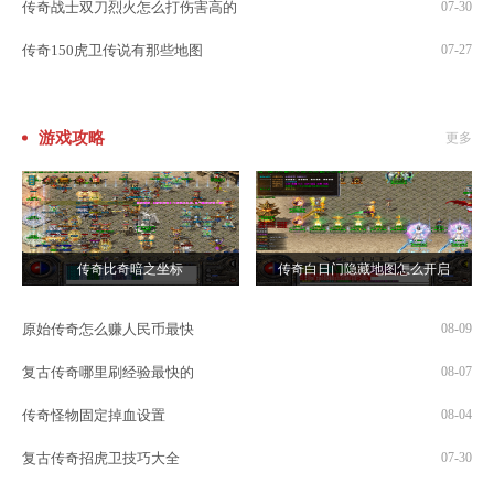
传奇战士双刀烈火怎么打伤害高的
07-30
传奇150虎卫传说有那些地图
07-27
游戏攻略
更多
传奇比奇暗之坐标
传奇白日门隐藏地图怎么开启
原始传奇怎么赚人民币最快
08-09
复古传奇哪里刷经验最快的
08-07
传奇怪物固定掉血设置
08-04
复古传奇招虎卫技巧大全
07-30