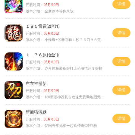
详情
开服时间：
05月/10日
版本介绍：
全新副本等你来战
１８５雷霆⑵合⑴
详情
开服时间：
05月/10日
版本介绍：
小怪爆+⑦⑧⑨套１秒７６刀９５范围捡
１．７６原始金币
详情
开服时间：
05月/10日
版本介绍：
赤月终极装备好打土药激情运９好搞
布衣神器新
详情
开服时间：
05月/10日
版本介绍：
180新版神器复古攻速无赞助地图无排行
新熊猫沉默
详情
开服时间：
05月/10日
版本介绍：
梦回当年兄弟一起砍传奇0冲终极