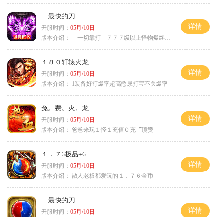
最快的刀
详情
开服时间：
05月/10日
版本介绍：
一切靠打 ７７７级以上怪物爆终极
１８０轩辕火龙
详情
开服时间：
05月/10日
版本介绍：
1装备好打爆率超高憋尿打宝不关爆率
免。费。火。龙
详情
开服时间：
05月/10日
版本介绍：
爸爸来玩１怪１充值０充〞顶赞
１．７6极品+6
详情
开服时间：
05月/10日
版本介绍：
散人老板都爱玩的１．７６金币
最快的刀
详情
开服时间：
05月/10日