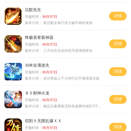
沉默先生
详情
开服时间：
06月/07日
版本介绍：
新沉默全靠打道士贼牛物价保值
终极吾辈新神器
详情
开服时间：
06月/07日
版本介绍：
三天合区自动挂机浑源渾源斩仙
30米全满迷失
详情
开服时间：
06月/07日
版本介绍：
攻沙奖励上千大米打沙不激情退充值
８５财神火龙
详情
开服时间：
06月/07日
版本介绍：
极品元素看脸无秒杀超爽特戒BUFF无合成
切割Ｘ无限乱爆ＸＸ
详情
开服时间：
06月/07日