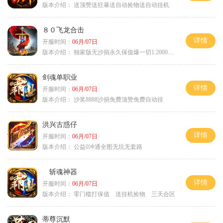
版本介绍：
送顶赞送狂暴送自动捡物送自动挂机
８０飞龙合击
详情
开服时间：
06月/07日
版本介绍：
独家版无沙捐永久保值爆一切1:2000回4
剑魂单职业
详情
开服时间：
06月/07日
版本介绍：
沙奖8888沙捐免费顶赞免费自动挂
洪兴古惑仔
详情
开服时间：
06月/07日
版本介绍：
公益0冲通全图无坑无套路
斩魂神器
详情
开服时间：
06月/07日
版本介绍：
零门槛打保值 送挂机捡物 三天合区
蒂尊沉默