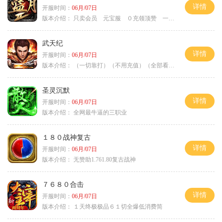
详情
开服时间：
06月/07日
版本介绍：
只卖会员 元宝服 ０充领顶赞 一切靠打
武天纪
详情
开服时间：
06月/07日
版本介绍：
（一切靠打）（不用充值）（全部看脸）
圣灵沉默
详情
开服时间：
06月/07日
版本介绍：
全网最牛逼的三职业
１８０战神复古
详情
开服时间：
06月/07日
版本介绍：
无赞助1.761.80复古战神
７６８０合击
详情
开服时间：
06月/07日
版本介绍：
１天终极极品６１切全爆低消费简