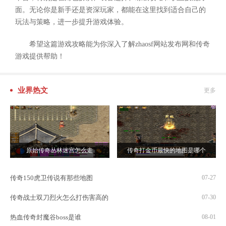
面。无论你是新手还是资深玩家，都能在这里找到适合自己的
玩法与策略，进一步提升游戏体验。
希望这篇游戏攻略能为你深入了解zhaosf网站发布网和传奇
游戏提供帮助！
业界热文
更多
原始传奇丛林迷宫怎么走
传奇打金币最快的地图是哪个
传奇150虎卫传说有那些地图
07-27
传奇战士双刀烈火怎么打伤害高的
07-30
热血传奇封魔谷boss是谁
08-01