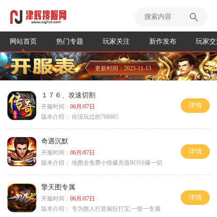
网站首页
热门专题
玩家关注
新作发布
玩家交
更新时间：2025-11-13
１７６、攻速切割
详情
开服时间：
06月/07日
版本介绍：
你没玩过的768085
奇遇沉默
详情
开服时间：
06月/07日
版本介绍：
地图全免费小怪爆充值BOSS爆一切
擎天图专属
详情
开服时间：
06月/07日
版本介绍：
专为散人打造疯狂打宝,一怪一专属