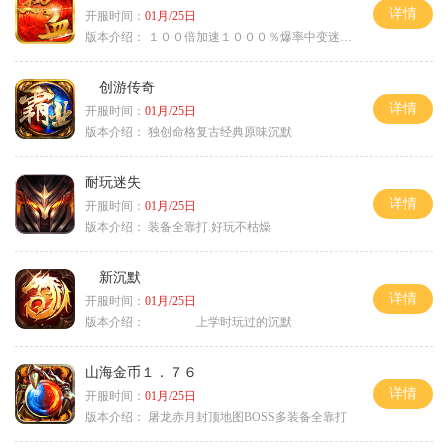
详情
开服时间：
01月/25日
版本介绍：
１００倍加速１０００％爆率中变迷失单职
创游传奇
详情
开服时间：
01月/25日
版本介绍：
独创命格复古经典原味沉默
耐玩迷失
详情
开服时间：
01月/25日
版本介绍：
装备全靠打.好玩不枯燥
新沉默
详情
开服时间：
01月/25日
版本介绍：
上学时玩过的沉默
山海金币１．７６
详情
开服时间：
01月/25日
版本介绍：
屠龙赤月封顶地图BOSS多装备全靠打