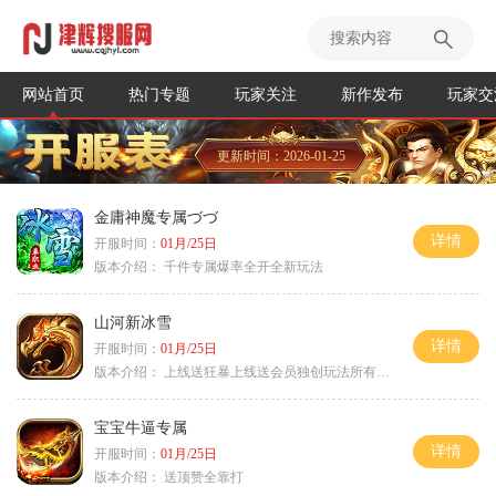
网站首页
热门专题
玩家关注
新作发布
玩家交
更新时间：2026-01-25
金庸神魔专属づづ
详情
开服时间：
01月/25日
版本介绍：
千件专属爆率全开全新玩法
山河新冰雪
详情
开服时间：
01月/25日
版本介绍：
上线送狂暴上线送会员独创玩法所有装备靠
宝宝牛逼专属
详情
开服时间：
01月/25日
版本介绍：
送顶赞全靠打