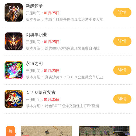
新醉梦录
详情
开服时间：
01月/25日
版本介绍：
充值可打装备保值真实追梦小资天堂
剑魂单职业
详情
开服时间：
01月/25日
版本介绍：
沙奖8888沙捐免费顶赞免费自动挂
永恒之刃
详情
开服时间：
01月/25日
版本介绍：
真实沙奖１２８８８公益微变单职业
１７６暗夜复古
详情
开服时间：
01月/25日
版本介绍：
特色BUFF必爆充值怪主打PK激情