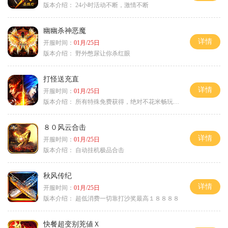
版本介绍：
24小时活动不断，激情不断
幽幽杀神恶魔
详情
开服时间：
01月/25日
版本介绍：
野外憋尿让你杀红眼
打怪送充直
详情
开服时间：
01月/25日
版本介绍：
所有特殊免费获得，绝对不花米畅玩所有地图
８０风云合击
详情
开服时间：
01月/25日
版本介绍：
自动挂机极品合击
秋风传纪
详情
开服时间：
01月/25日
版本介绍：
超低消费一切靠打沙奖最高１８８８８
快餐超变别茺値Ｘ