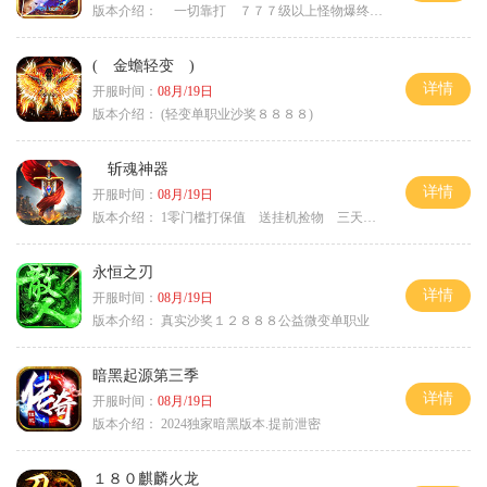
版本介绍：
一切靠打 ７７７级以上怪物爆终极
( 金蟾轻变 )
详情
开服时间：
08月/19日
版本介绍：
(轻变单职业沙奖８８８８)
斩魂神器
详情
开服时间：
08月/19日
版本介绍：
1零门槛打保值 送挂机捡物 三天合区
永恒之刃
详情
开服时间：
08月/19日
版本介绍：
真实沙奖１２８８８公益微变单职业
暗黑起源第三季
详情
开服时间：
08月/19日
版本介绍：
2024独家暗黑版本.提前泄密
１８０麒麟火龙