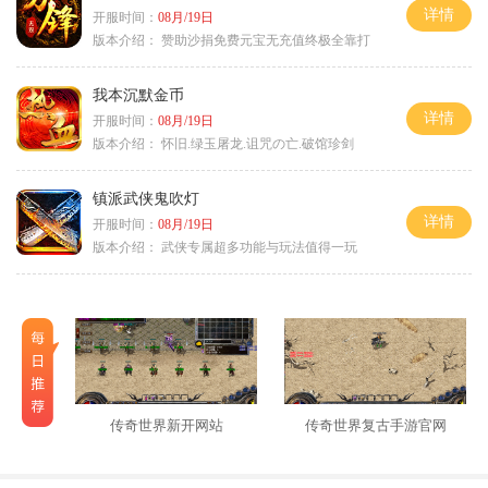
详情
开服时间：
08月/19日
版本介绍：
赞助沙捐免费元宝无充值终极全靠打
我本沉默金币
详情
开服时间：
08月/19日
版本介绍：
怀旧.绿玉屠龙.诅咒の亡.破馆珍剑
镇派武侠鬼吹灯
详情
开服时间：
08月/19日
版本介绍：
武侠专属超多功能与玩法值得一玩
传奇世界新开网站
传奇世界复古手游官网