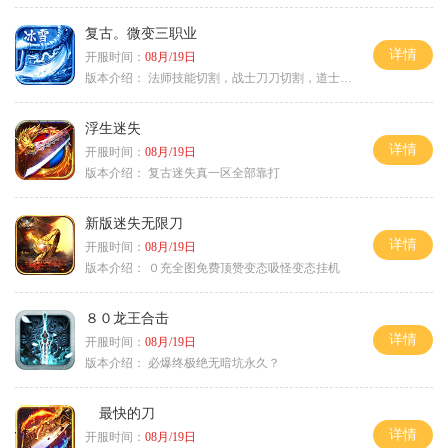
复古。微变三职业
详情
开服时间：
08月/19日
版本介绍：
法师技能切割，战士刀刀切割，道士宠物秒怪
浮生迷失
详情
开服时间：
08月/19日
版本介绍：
复古迷失真一区全部靠打
新版迷失无限刀
详情
开服时间：
08月/19日
版本介绍：
０充全图免费顶赞变态吸怪变态挂机
８０龙王合击
详情
开服时间：
08月/19日
版本介绍：
必爆终极绝无暗坑永久？
最快的刀
详情
开服时间：
08月/19日