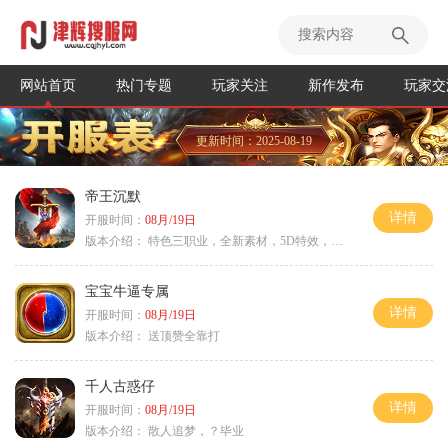
网站首页
热门专题
玩家关注
新作发布
玩家交
更新时间：2025-08-19
帝王沉默
详情
开服时间：
08月/19日
版本介绍：
特色三职业，全新素材，5D特效，不卡图
宝宝牛逼专属
详情
开服时间：
08月/19日
版本介绍：
送顶赞全靠打
千人古惑仔
详情
开服时间：
08月/19日
版本介绍：
散人追梦，？毕业