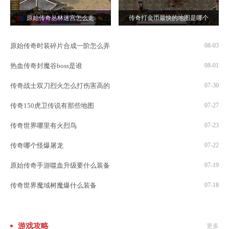
原始传奇丛林迷宫怎么走
传奇打金币最快的地图是哪个
原始传奇时装碎片合成一阶怎么弄
08-03
热血传奇封魔谷boss是谁
08-01
传奇战士双刀烈火怎么打伤害高的
07-30
传奇150虎卫传说有那些地图
07-27
传奇世界哪里有火烈鸟
07-23
传奇哪个怪爆屠龙
07-22
原始传奇手游噬血升级要什么装备
07-19
传奇世界魔域树魔爆什么装备
07-18
游戏攻略
更多